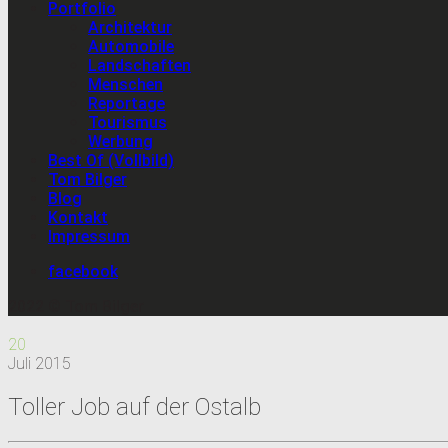
Portfolio
Architektur
Automobile
Landschaften
Menschen
Reportage
Tourismus
Werbung
Best Of (Vollbild)
Tom Bilger
Blog
Kontakt
Impressum
facebook
2022 © Tom Bilger
20
Juli
2015
Toller Job auf der Ostalb