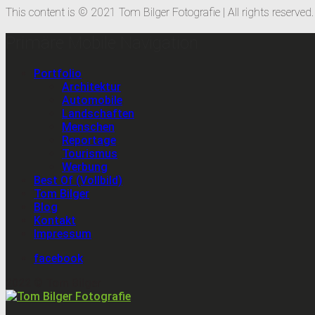
This content is © 2021 Tom Bilger Fotografie | All rights reserved.
Primäre Mobile Navigation
Portfolio
Architektur
Automobile
Landschaften
Menschen
Reportage
Tourismus
Werbung
Best Of (Vollbild)
Tom Bilger
Blog
Kontakt
Impressum
facebook
2022 © Tom Bilger