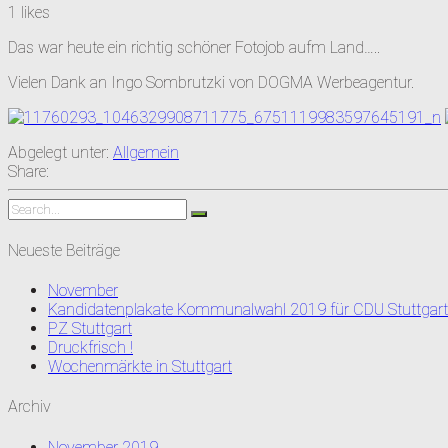
1
likes
Das war heute ein richtig schöner Fotojob aufm Land…..
Vielen Dank an Ingo Sombrutzki von DOGMA Werbeagentur.
Abgelegt unter:
Allgemein
Share:
Neueste Beiträge
November
Kandidatenplakate Kommunalwahl 2019 für CDU Stuttgart
PZ Stuttgart
Druckfrisch !
Wochenmärkte in Stuttgart
Archiv
November 2019