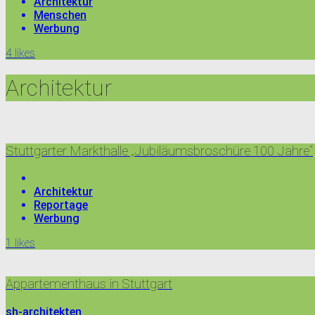
Architektur
Menschen
Werbung
4
likes
Architektur
Stuttgarter Markthalle „Jubiläumsbroschüre 100 Jahre“
Architektur
Reportage
Werbung
1
likes
Appartementhaus in Stuttgart
sh-architekten