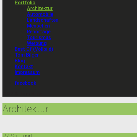
Portfolio
Architektur
Automobile
Landschaften
Menschen
Reportage
Tourismus
Werbung
Best Of (Vollbild)
Tom Bilger
Blog
Kontakt
Impressum
facebook
2022 © Tom Bilger
Architektur
PZ Stuttgart