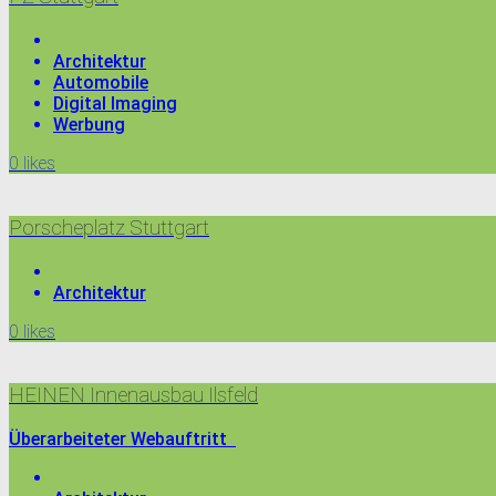
Architektur
Automobile
Digital Imaging
Werbung
0
likes
Porscheplatz Stuttgart
Architektur
0
likes
HEINEN Innenausbau Ilsfeld
Überarbeiteter Webauftritt