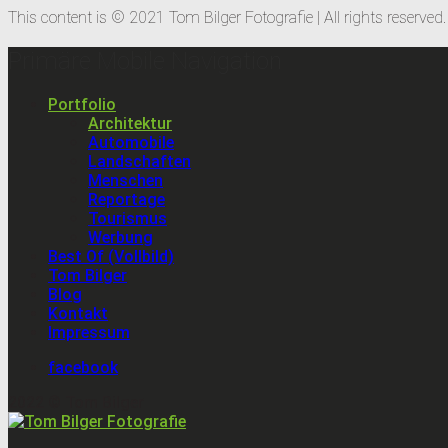
This content is © 2021 Tom Bilger Fotografie | All rights reserved.
Primäre Mobile Navigation
Portfolio
Architektur
Automobile
Landschaften
Menschen
Reportage
Tourismus
Werbung
Best Of (Vollbild)
Tom Bilger
Blog
Kontakt
Impressum
facebook
2022 © Tom Bilger