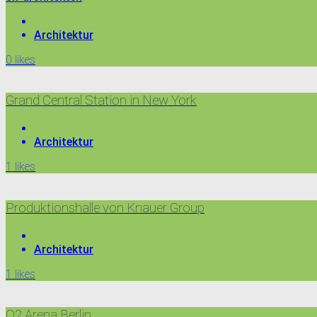
Architektur
0
likes
Grand Central Station in New York
Architektur
1
likes
Produktionshalle von Knauer Group
Architektur
1
likes
O2 Arena Berlin