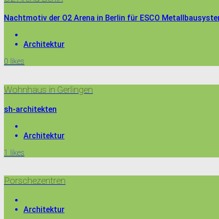
Nachtmotiv der O2 Arena in Berlin für ESCO Metallbausyst
Architektur
0
likes
Wohnhaus in Gerlingen
sh-architekten
Architektur
1
likes
Porschezentren
Architektur