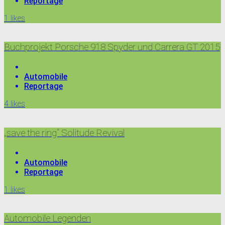
Reportage
1
likes
Buchprojekt Porsche 918 Spyder und Carrera GT 2015
Automobile
Reportage
4
likes
„save the ring“ Solitude Revival
Automobile
Reportage
1
likes
Automobile Legenden