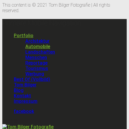
This content is © 2021 Tom Bilger Fotografie | All rights
reserved.
Primäre Mobile Navigation
Portfolio
Architektur
Automobile
Landschaften
Menschen
Reportage
Tourismus
Werbung
Best Of (Vollbild)
Tom Bilger
Blog
Kontakt
Impressum
facebook
2022 © Tom Bilger