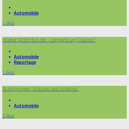
Automobile
1
likes
Walter Röhrl bei der „Langenburg Classic“
Automobile
Reportage
1
likes
Buchprojekt „Routes des Maitres“
Automobile
2
likes